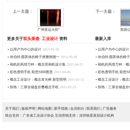
上一主题：
下一主题：
广州亚运火炬“
英国
更多关于
双头茶壶
工业设计
资料
最新入库
以用户为中心的设计
以用户为中心的设计
2013-04-16
休伯特:圆荚体的椅子便雅悯德一
休伯特:圆荚体的椅
2011-05-04
相机的风情万种：概念照相机设计集
相机的风情万种：概
2011-04-12
彩色透明手机 联想S800图赏
彩色透明手机 联想S8
2011-04-06
概念工业设计：概念发光树 新型照明
概念工业设计：概念
2011-02-15
惊艳：三屏全键盘折叠概念手机
惊艳：三屏全键盘折
2011-01-25
关于我们
|
版权声明
|
网站地图
|
新手指南
|
会员积分
|
联系我们
|
广告服务
联合支持：
广东省工业设计协会
互动营销支持：
深圳牧星策划设计机构