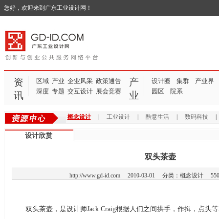
您好，欢迎来到广东工业设计网！
资
产
区域
产业
企业风采
政策通告
设计圈
集群
产业界
深度
专题
交互设计
展会竞赛
园区
院系
讯
业
概念设计
|
工业设计
|
酷意生活
|
数码科技
设计欣赏
双头茶壶
http://www.gd-id.com
2010-03-01 分类：概念设计 550
双头茶壶，是设计师Jack Craig根据人们之间拱手，作揖，点头