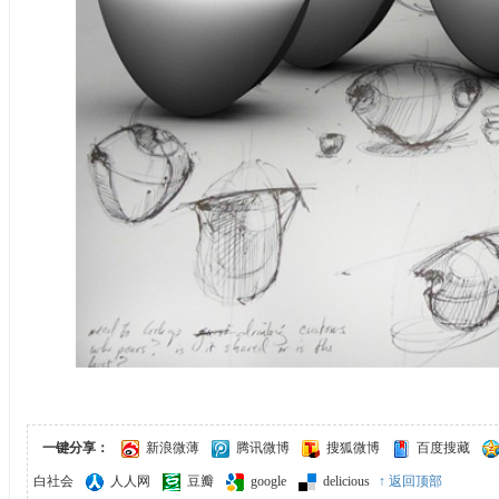
一键分享：
新浪微薄
腾讯微博
搜狐微博
百度搜藏
白社会
人人网
豆瓣
google
delicious
↑ 返回顶部