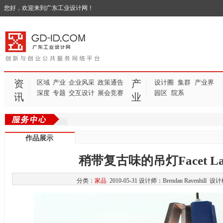
您好，欢迎来到广东工业设计网！
资
产
区域
产业
企业风采
政策通告
设计圈
集群
产业界
|
|
|
深度
专题
交互设计
展会竞赛
园区
院系
|
|
讯
业
作品展示
稍带复古味的吊灯Facet La
分类：
家品
2010-05-31 设计师：Brendan Ravenhill 