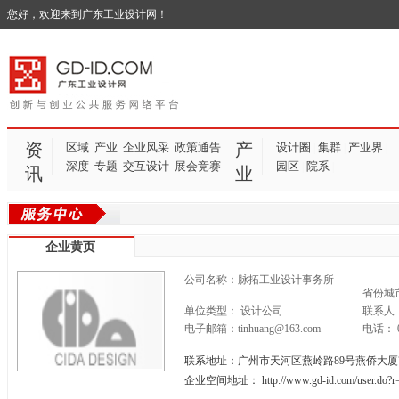
您好，欢迎来到广东工业设计网！
资
产
区域
产业
企业风采
政策通告
设计圈
集群
产业界
|
|
|
深度
专题
交互设计
展会竞赛
园区
院系
|
|
讯
业
企业黄页
公司名称：脉拓工业设计事务所
省份城
单位类型： 设计公司
联系人
电子邮箱：tinhuang@163.com
电话： 02
联系地址：广州市天河区燕岭路89号燕侨大厦7
企业空间地址：
http://www.gd-id.com/user.do