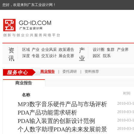
您好，欢迎来到广东工业设计网！
资
产
区域
产业
企业风采
政策通告
设计圈
集群
产业界
|
|
|
深度
专题
交互设计
展会竞赛
园区
院系
|
|
讯
业
商业报告
|
委托调研
|
资料推荐
商业报告
时间
名称
MP3数字音乐硬件产品与市场评析
2010-03-
PDA产品功能需求研析
2010-03-
PDA输入装置的创新设计范例
2010-03-
个人数字助理PDA的未来发展前景
2010-03-